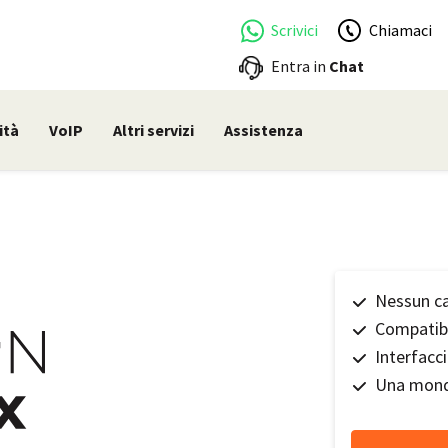
Scrivici
Chiamaci
Entra in
Chat
ità
VoIP
Altri servizi
Assistenza
Nessun c
Compatibi
Interfacci
Una mondo