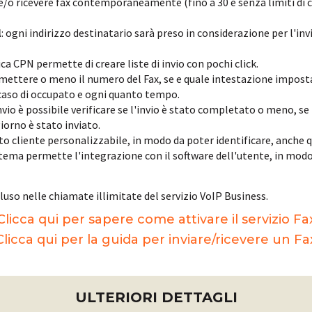
 e/o ricevere fax contemporaneamente (fino a 30 e senza limiti di
l
: ogni indirizzo destinatario sarà preso in considerazione per l'i
ca CPN permette di creare liste di invio con pochi click.
asmettere o meno il numero del Fax, se e quale intestazione impos
 caso di occupato e ogni quanto tempo.
 invio è possibile verificare se l'invio è stato completato o meno, se
iorno è stato inviato.
ento cliente personalizzabile, in modo da poter identificare, anch
ema permette l'integrazione con il software dell'utente, in modo d
ncluso nelle chiamate illimitate del servizio VoIP Business.
Clicca qui per sapere come attivare il servizio Fa
Clicca qui per la guida per inviare/ricevere un Fa
ULTERIORI DETTAGLI