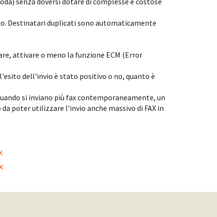
 coda) senza doversi dotare di complesse e costose
nvio. Destinatari duplicati sono automaticamente
tare, attivare o meno la funzione ECM (Error
 l'esito dell'invio è stato positivo o no, quanto è
e quando si inviano più fax contemporaneamente, un
a poter utilizzare l'invio anche massivo di FAX in
x
x