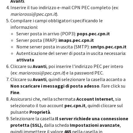
Avanti
.
Inserire il tuo indirizzo e-mail CPN PEC completo (ex:
mariorossi@pec.cpn.it
).
Compilare i campi obbligatori specificando le
informazioni:
Server posta in arrivo (POP3):
pops.pec.cpn.it
Server posta (IMAP):
imaps.pec.cpn.it
Nome server posta in uscita (SMTP):
smtps.pec.cpn.it
Autenticazione del server di posta in uscita necessaria:
attivata
Cliccare su
Avanti
, poi inserire l'indirizzo PEC per intero
(ex:
mariorossi@pec.cpn.it
) e la password PEC.
Cliccare su
Avanti
, quindi selezionare la casella accanto a
Non scaricare i messaggi di posta adesso
. Fare click su
Fine
.
Assicurarsi che, nella schermata
Account Internet
, sia
selezionato il tuo account
pec.cpn.it
, quindi cliccare sul
pulsante
Proprietà
.
Selezionare la casella
Il server richiede una connessione
protetta (SSL),
dalla scheda
Impostazioni avanzate
,
quindi immettere il valore
465
nella casella in